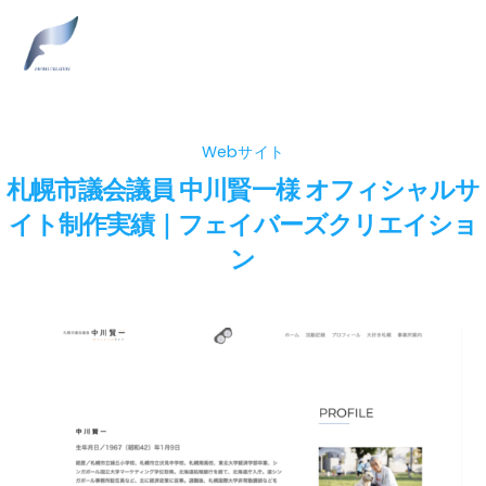
Skip
Men
to
content
Webサイト
札幌市議会議員 中川賢一様 オフィシャルサ
イト制作実績｜フェイバーズクリエイショ
ン