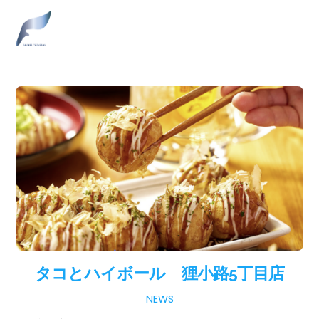
Skip
Men
to
content
タコとハイボール 狸小路5丁目店
NEWS